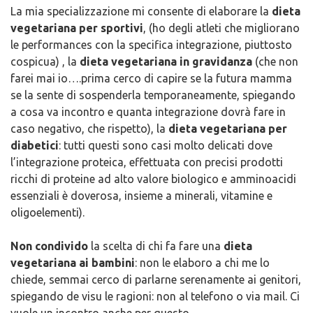
La mia specializzazione mi consente di elaborare la
dieta
vegetariana per sportivi
, (ho degli atleti che migliorano
le performances con la specifica integrazione, piuttosto
cospicua) , la
dieta vegetariana in gravidanza
(che non
farei mai io….prima cerco di capire se la futura mamma
se la sente di sospenderla temporaneamente, spiegando
a cosa va incontro e quanta integrazione dovrà fare in
caso negativo, che rispetto), la
dieta vegetariana per
diabetici
: tutti questi sono casi molto delicati dove
l’integrazione proteica, effettuata con precisi prodotti
ricchi di proteine ad alto valore biologico e amminoacidi
essenziali è doverosa, insieme a minerali, vitamine e
oligoelementi).
Non condivido
la scelta di chi fa fare una
dieta
vegetariana ai bambini
: non le elaboro a chi me lo
chiede, semmai cerco di parlarne serenamente ai genitori,
spiegando de visu le ragioni: non al telefono o via mail. Ci