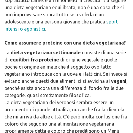
soprattutto carne, è un fenomeno in crescita. Ma seguire
una dieta vegetariana equilibrata, non è una cosa che si
può improvvisare soprattutto se a volerla è un
adolescente e una persona giovane che pratica
sport
intensi o agonistici
.
Come assumere proteine con una dieta vegetariana?
La
dieta vegetariana settimanale
consiste di una serie
di
equilibri fra proteine
di origine vegetale e quelle
poche di origine animale che il soggetto ovo-latto
vegetariano introduce con le uova e i latticini. Se invece si
evitano anche questi due alimenti ci si avvicina ai
vegani
,
benché esista ancora una differenza di fondo fra le due
categorie, quasi strettamente filosofica.
La dieta vegetariana dei veronesi sembra essere un
argomento di grande attualità, ma anche fra la clientela
che mi arriva da altre città. C’è però molta confusione fra
coloro che seguono una alimentazione vegetariana
propriamente detta e coloro che prediligono un Menù