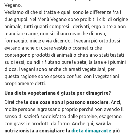
Vegano.
Vediamo di che si tratta e quali sono le differenze fra i
due gruppi. Nel Menù Vegano sono proibiti i cibi di origine
animale, tutti quanti compresi i derivati, ergo oltre a non
mangiare carne, non si cibano neanche di uova,
formaggio, miele e via dicendo.. I vegani più ortodossi
evitano anche di usare vestiti o cosmetici che
contengono prodotti di animali o che siano stati testati
su di essi, quindi rifiutano pure la seta, la lana e i piumini
d’oca. I vegani sono anche chiamati vegetaliani, per
questa ragione sono spesso confusi con i vegetariani
propriamente detti.
Una dieta vegetariana è giusta per dimagrire?
Direi che
le due cose non si possono associare
. Anzi,
molte persone ingrassano proprio perché non avendo il
senso di sazietà soddisfatto dalle proteine, esagerano
con grassi e prodotti da forno. Anche qui,
sarà la
nutrizionista a consigliare la
dieta dimagrante
più