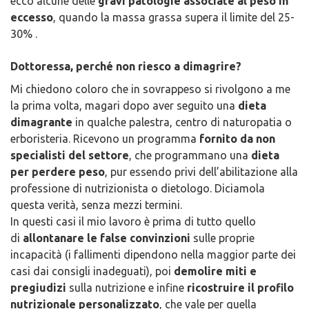
ecco alcune delle
gravi patologie associate al peso in
eccesso
, quando la massa grassa supera il limite del 25-
30% .
Dottoressa, perché non riesco a dimagrire?
Mi chiedono coloro che in sovrappeso si rivolgono a me
la prima volta, magari dopo aver seguito una
dieta
dimagrante
in qualche palestra, centro di naturopatia o
erboristeria. Ricevono un programma
fornito da non
specialisti del settore
, che programmano una
dieta
per perdere peso
, pur essendo privi dell’abilitazione alla
professione di nutrizionista o dietologo. Diciamola
questa verità, senza mezzi termini.
In questi casi il mio lavoro è prima di tutto quello
di
allontanare le false convinzioni
sulle proprie
incapacità (i fallimenti dipendono nella maggior parte dei
casi dai consigli inadeguati), poi
demolire miti e
pregiudizi
sulla nutrizione e infine
ricostruire il profilo
nutrizionale personalizzato
, che vale per quella